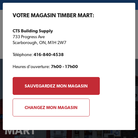
Mon magasin:
CTS Building Supply
VOTRE MAGASIN TIMBER MART:
EN
CTS Building Supply
733 Progress Ave
Scarborough, ON, M1H 2W7
Téléphone:
416-840-4538
Heures d'ouverture:
7h00 - 17h00
SAUVEGARDEZ MON MAGASIN
CHANGEZ MON MAGASIN
Votre magasin TIMBER
MART