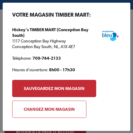
Mon magasin:
Hickey's TIMBER MART (Conception Bay South)
VOTRE MAGASIN TIMBER MART:
EN
Hickey's TIMBER MART (Conception Bay
South)
1117 Conception Bay Highway
Conception Bay South, NL, A1X 4E7
Téléphone:
709-744-2133
Heures d'ouverture:
8h00 - 17h30
Oops!
Nous étions tellement occupés à
SAUVEGARDEZ MON MAGASIN
construire d'autres choses que nous
n'avons pas construit cette page..
CHANGEZ MON MAGASIN
RETOUR À LA PAGE D'ACCEUIL