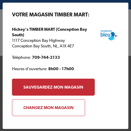
Mon magasin:
Hickey's TIMBER MART (Conception Bay South)
VOTRE MAGASIN TIMBER MART:
EN
Hickey's TIMBER MART (Conception Bay
South)
1117 Conception Bay Highway
Conception Bay South, NL, A1X 4E7
Téléphone:
709-744-2133
Heures d'ouverture:
8h00 - 17h00
SAUVEGARDEZ MON MAGASIN
Votre magasin TIMBER
CHANGEZ MON MAGASIN
MART