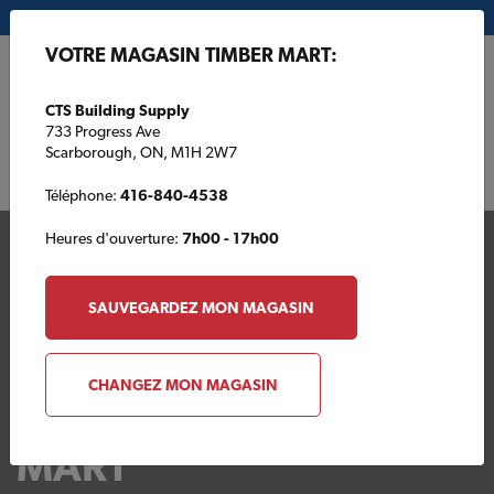
Mon magasin:
CTS Building Supply
VOTRE MAGASIN TIMBER MART:
EN
CTS Building Supply
733 Progress Ave
Scarborough, ON, M1H 2W7
Téléphone:
416-840-4538
Heures d'ouverture:
7h00 - 17h00
SAUVEGARDEZ MON MAGASIN
CHANGEZ MON MAGASIN
Votre magasin TIMBER
MART