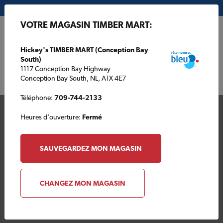
Mon magasin:
Hickey's TIMBER MART (Conception Bay South)
VOTRE MAGASIN TIMBER MART:
EN
Hickey's TIMBER MART (Conception Bay
South)
1117 Conception Bay Highway
Conception Bay South, NL, A1X 4E7
Téléphone:
709-744-2133
Heures d'ouverture:
Fermé
SAUVEGARDEZ MON MAGASIN
Votre magasin TIMBER
CHANGEZ MON MAGASIN
MART