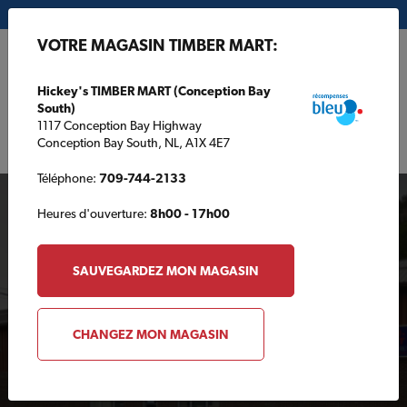
Mon magasin:
Hickey's TIMBER MART (Conception Bay South)
VOTRE MAGASIN TIMBER MART:
EN
Hickey's TIMBER MART (Conception Bay
South)
1117 Conception Bay Highway
Conception Bay South, NL, A1X 4E7
Téléphone:
709-744-2133
Heures d'ouverture:
8h00 - 17h00
SAUVEGARDEZ MON MAGASIN
Votre magasin TIMBER
CHANGEZ MON MAGASIN
MART