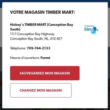
Mon magasin:
Hickey's TIMBER MART (Conception Bay South)
VOTRE MAGASIN TIMBER MART:
EN
Hickey's TIMBER MART (Conception Bay
South)
1117 Conception Bay Highway
Conception Bay South, NL, A1X 4E7
Téléphone:
709-744-2133
Heures d'ouverture:
Fermé
SAUVEGARDEZ MON MAGASIN
Votre magasin TIMBER
CHANGEZ MON MAGASIN
MART