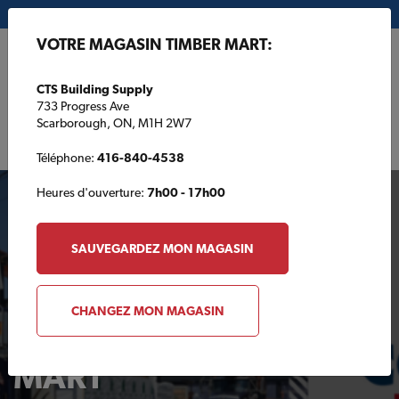
Mon magasin:
CTS Building Supply
VOTRE MAGASIN TIMBER MART:
EN
CTS Building Supply
733 Progress Ave
Scarborough, ON, M1H 2W7
Téléphone:
416-840-4538
Heures d'ouverture:
7h00 - 17h00
SAUVEGARDEZ MON MAGASIN
CHANGEZ MON MAGASIN
Votre magasin TIMBER
MART