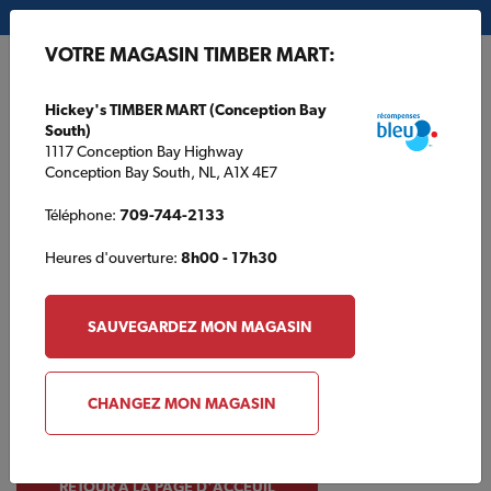
Mon magasin:
Hickey's TIMBER MART (Conception Bay South)
VOTRE MAGASIN TIMBER MART:
EN
Hickey's TIMBER MART (Conception Bay
South)
1117 Conception Bay Highway
Conception Bay South, NL, A1X 4E7
Téléphone:
709-744-2133
Heures d'ouverture:
8h00 - 17h30
Oops!
Nous étions tellement occupés à
SAUVEGARDEZ MON MAGASIN
construire d'autres choses que nous
n'avons pas construit cette page..
CHANGEZ MON MAGASIN
RETOUR À LA PAGE D'ACCEUIL