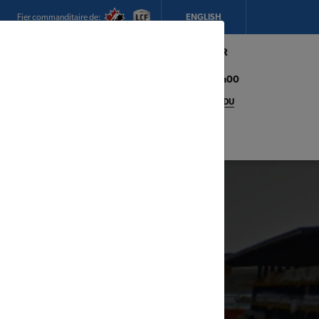
Fier commanditaire de:
ENGLISH
Mon magasin:
Hickey's TIMBER
MART (Conception Bay South)
Heures d'ouverture:
8h00 - 17h00
CHANGEZ DE MAGASIN
DÉTAILS DU
MAGASIN
adeaux