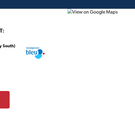
T:
y South)
onstruction
Projet du mois
Circulaire
Cartes-c
TIMBER MART