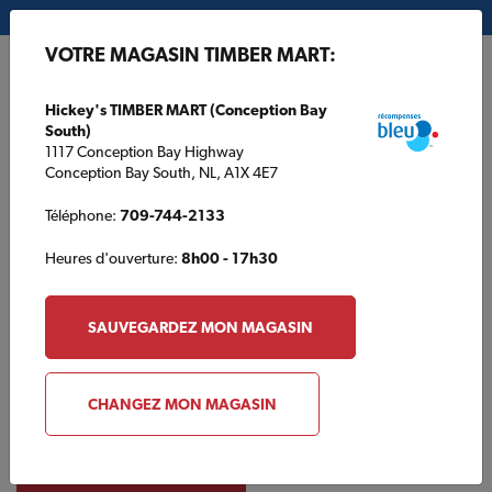
Mon magasin:
Hickey's TIMBER MART (Conception Bay South)
VOTRE MAGASIN TIMBER MART:
EN
Hickey's TIMBER MART (Conception Bay
South)
1117 Conception Bay Highway
Conception Bay South, NL, A1X 4E7
Téléphone:
709-744-2133
Heures d'ouverture:
8h00 - 17h30
SAUVEGARDEZ MON MAGASIN
À propos de Dupont
CHANGEZ MON MAGASIN
VISITEZ LE SITE WEB